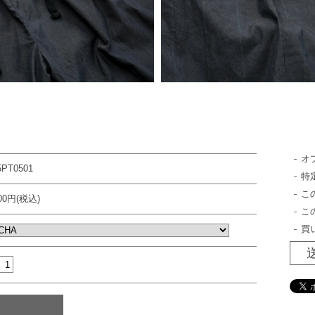
オ
5PT0501
特
こ
800円(税込)
こ
買