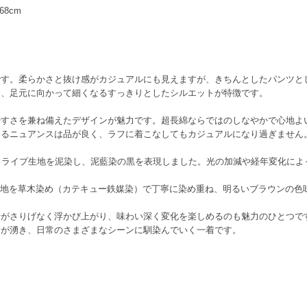
68cm
です。柔らかさと抜け感がカジュアルにも見えますが、きちんとしたパンツと
つ、足元に向かって細くなるすっきりとしたシルエットが特徴です。
やすさを兼ね備えたデザインが魅力です。超長綿ならではのしなやかで心地よ
あるニュアンスは品が良く、ラフに着こなしてもカジュアルになり過ぎません
ストライプ生地を泥染し、泥藍染の黒を表現しました。光の加減や経年変化に
プ生地を草木染め（カテキュー鉄媒染）で丁寧に染め重ね、明るいブラウンの色
情がさりげなく浮かび上がり、味わい深く変化を楽しめるのも魅力のひとつで
着が湧き、日常のさまざまなシーンに馴染んでいく一着です。