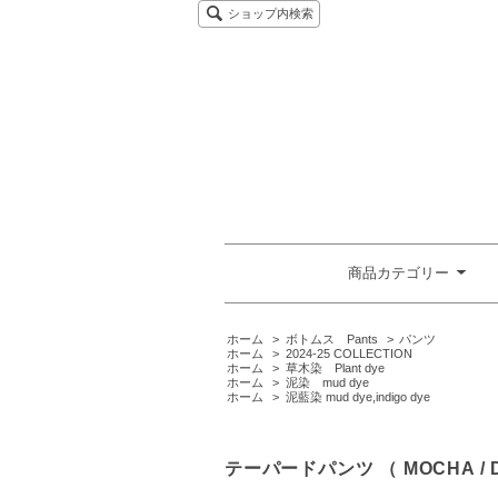
ショップ内検索
商品カテゴリー
ホーム
>
ボトムス Pants
>
パンツ
ホーム
>
2024-25 COLLECTION
ホーム
>
草木染 Plant dye
ホーム
>
泥染 mud dye
ホーム
>
泥藍染 mud dye,indigo dye
テーパードパンツ （ MOCHA / 