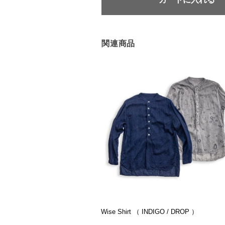
関連商品
Wise Shirt （ INDIGO / DROP ）