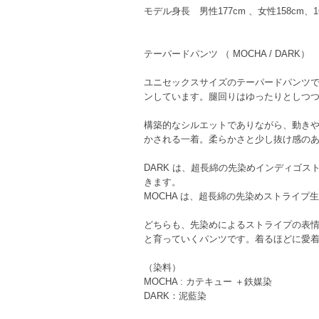
モデル身長 男性177cm 、女性158cm、1
テーパードパンツ （ MOCHA / DARK）
ユニセックスサイズのテーパードパンツ
ンしています。腿回りはゆったりとしつ
構築的なシルエットでありながら、動き
かされる一着。柔らかさと少し抜け感の
DARK は、超長綿の先染めインディゴ
きます。
MOCHA は、超長綿の先染めストライ
どちらも、先染めによるストライプの表
と育っていくパンツです。着るほどに愛
（染料）
MOCHA : カテキュー ＋鉄媒染
DARK：泥藍染