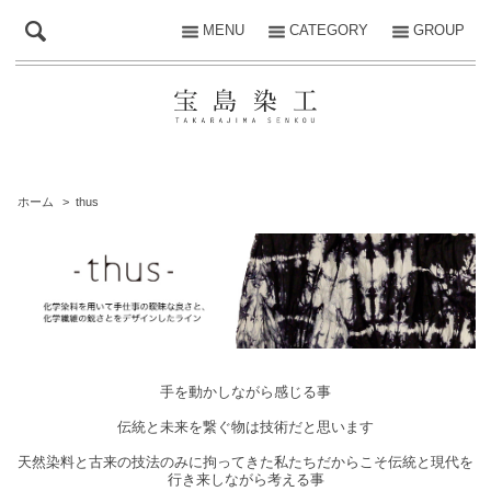
MENU
CATEGORY
GROUP
ホーム
>
thus
手を動かしながら感じる事
伝統と未来を繋ぐ物は技術だと思います
天然染料と古来の技法のみに拘ってきた私たちだからこそ伝統と現代を
行き来しながら考える事