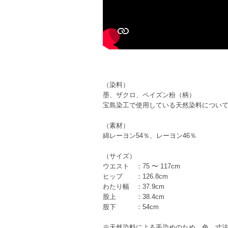
（染料）
墨、ザクロ、ペイズン粉（柄）
宝島染工で使用している天然染料につい
（素材）
綿レーヨン54％、レーヨン46％
（サイズ）
ウエスト ：75 〜 117cm
ヒップ ：126.8cm
わたり幅 ：37.9cm
股上 ：38.4cm
股下 ：54cm
※天然染料による手染めのため、色、寸