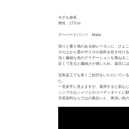
モデル身長
男性：177cm
テーパードパンツ Malta
張りと重さ感のある綿レーヨンに、ひよ
その上から墨やザクロの染料を吹き付け
浅く繊細な色のグラデーションを重ねる
近くで見ると繊細さが感じられ、遠目に
宝島染工でも長くご好評をいただいてい
た。
一見派手に見えますが、着用すると肌な
シンプルなシャツとのコーディネートに
天然染料ならではの風合いと、奥深い色