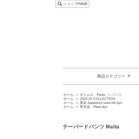
ショップ内検索
商品カテゴリー
ホーム
>
ボトムス Pants
>
パンツ
ホーム
>
2024-25 COLLECTION
ホーム
>
墨染 Japanese sumi ink dye
ホーム
>
草木染 Plant dye
テーパードパンツ Malta