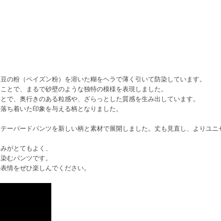
こ豆の粉（ペイズン粉）を溶いた糊をヘラで薄く引いて防染しています。
ることで、まるで砂壁のような独特の模様を表現しました。
ことで、奥行きのある粒感や、ざらっとした質感を生み出しています。
は落ち着いた印象を与える柄となりました。
るテーパードパンツを新しい柄と素材で展開しました。丈も見直し、よりユニ
じみがとてもよく、
馴染むパンツです。
の表情をぜひ楽しんでください。