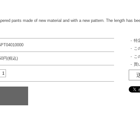
tapered pants made of new material and with a new pattern. The length has b
特
5PT04010000
こ
こ
950円(税込)
買