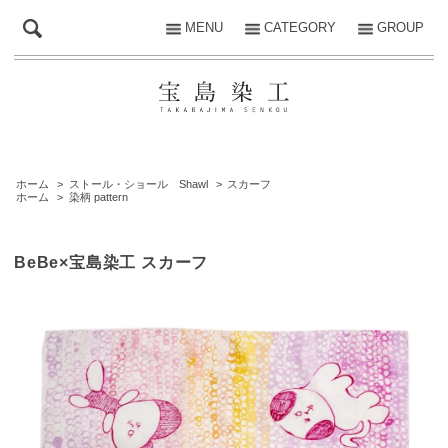
MENU
CATEGORY
GROUP
ホーム
>
ストール・ショール Shawl
>
スカーフ
ホーム
>
染柄 pattern
BeBe×宝島染工 スカーフ