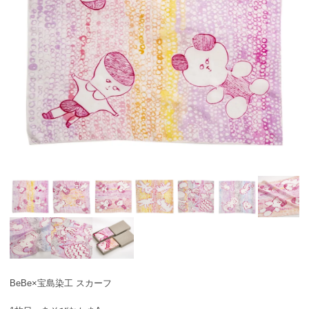
BeBe×宝島染工 スカーフ