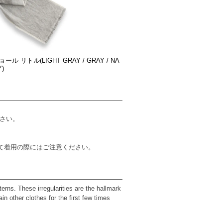
ル リトル(LIGHT GRAY / GRAY / NA
)
さい。
て着用の際にはご注意ください。
terns. These irregularities are the hallmark
n other clothes for the first few times