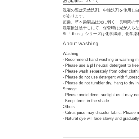
お洗濯について
洗濯の際は天然洗剤、中性洗剤を使用し白
があります。
藍染、草木染製品は光に弱く、長時間の
洗濯後は陰干しにて、保管時は光が入ら
※「-thus-」シリーズは化学繊維、化学
About washing
Washing
- Recommend hand washing or washing mach
- Please use a pH neutral detergent to kee
- Please wash separately from other clothin
- Please do not use detergent with fluores
- Please do not tumbler dry. Hang to dry i
Storage
- Please avoid direct sunlight as it may ca
- Keep items in the shade.
Others
- Citrus juice may discolor fabric. Please 
- Natural dye will fade slowly and gradual