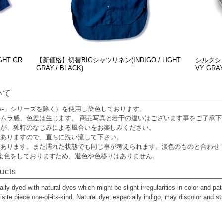
HT GR
【新価格】切替BIGシャツリネン(INDIGO / LIGHT
シルクショー
GRAY / BLACK)
VY GRAY
いて
us-」シリーズを除く）を使用し染色しております。
ムラ感、色差は生じます。 商品写真と若干の違いはございます事をご了承下
すが、独特のなじみによる風合いをお楽しみください。
がありますので、直ちに洗い流して下さい。
があります。また濡れた状態でも同じ事が考えられます。淡色のものと合わせ
用し染色をしておりますため、退色や色移りはありません。
ducts
lly dyed with natural dyes which might be slight irregularities in color and pat
e piece one-of-its-kind. Natural dye, especially indigo, may discolor and stai