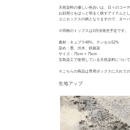
天然染料の優しい色合いは、日々のコー
お顔周りをぱっと明るく映すアイテムと
ユニセックスの柄となりますので、ター
※同柄のトップスは3月頃発売予定です。
素材：キュプラ48%、テンセル52%
染め：墨、渋木、鉄媒染
サイズ：75cm × 75cm
宝島染工で使用している天然染料につい
※こちらの商品は専用ボックスに入れて
生地アップ