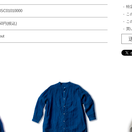
特
3SC01010000
こ
こ
650円(税込)
買
out