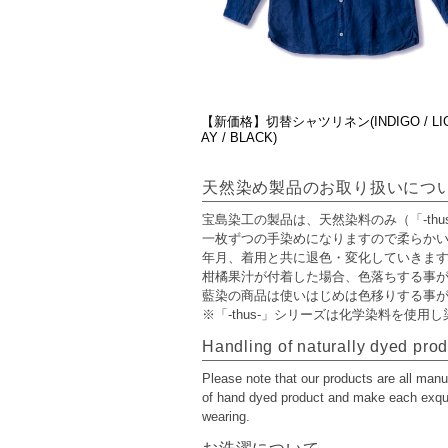
【新価格】切替シャツリネン(INDIGO / LIG
AY / BLACK)
天然染め製品のお取り扱いにつ
宝島染工の製品は、天然染料のみ（「-th
一枚ずつの手染めになりますので柔らかい
年月、着用と共に退色・変化していきま
柑橘果汁が付着した場合、色落ちする事
藍染の商品は使いはじめは色移りする事
※「-thus-」シリーズは化学染料を使
Handling of naturally dyed pro
Please note that our products are all manua
of hand dyed product and make each exquisit
wearing.