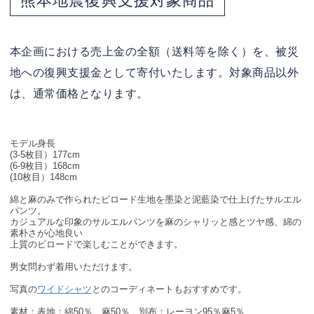
熊本地震復興支援対象商品
本企画における売上金の全額（送料等を除く）を、被災
地への復興支援金として寄付いたします。対象商品以外
は、通常価格となります。
モデル身長
(3-5枚目）177cm
(6-9枚目）168cm
(10枚目）148cm
綿と麻のみで作られたビロード生地を墨染と泥藍染で仕上げたサルエル
パンツ。
カジュアルな印象のサルエルパンツを麻のシャリッと感とツヤ感、綿の
素朴さが心地良い
上質のビロードで楽しむことができます。
男女問わず着用いただけます。
写真の
ワイドシャツ
とのコーディネートもおすすめです。
素材：表地：綿50％、麻50％ 別布：レーヨン95％麻5％