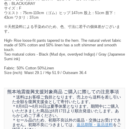
色：BLACK/GRAY
サイズ：F
ウエスト：75cm-110cm（ゴム）ヒップ:147cm 股上：51cm 股下：
43cm ワタリ：37cm
※天然染料による手染めのため、色、寸法に若干の個体差がございま
す。
High- Rise loose-fit pants tapered to the hem. The natural velvet fabric
made of 50% cotton and 50% linen has a soft shimmer and smooth
touch.
Two matural colors - Black (Mud dye, overdyed Indigo) / Gray (Japanese
Sumi ink)
Fabric: 50% Cotton 50%Linen
Size (inch): Waist 29.1 / Hip 51.9 / Outseam 36.4
熊本地震復興支援対象商品 ご購入に際しての注意事項
＊送料はお客様ご負担となります。売上から送料を差し引い
た全額を復興支援金として寄付いたします。
＊8月8日〜8月16日は夏季休業となります。期間中にご購入
いただきました商品は8月17日より順次発送いたします。あ
らかじめご了承ください。
＊セール品のため、初期不良以外の返品・交換はお受けでき
ません。初期不良につきましては、
返品期限・返品送料
をご