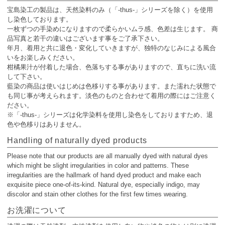
宝島染工の製品は、天然染料のみ（「-thus-」シリーズを除く）を使用
し染色しております。
一枚ずつの手染めになりますので柔らかいムラ感、色差は生じます。 商
品写真と若干の違いはございます事をご了承下さい。
年月、着用と共に退色・変化していきますが、独特のなじみによる風合
いをお楽しみください。
柑橘果汁が付着した場合、色落ちする事がありますので、直ちに洗い流
して下さい。
藍染の商品は使いはじめは色移りする事があります。また濡れた状態で
も同じ事が考えられます。淡色のものと合わせて着用の際にはご注意く
ださい。
※「-thus-」シリーズは化学染料を使用し染色をしておりますため、退
色や色移りはありません。
Handling of naturally dyed products
Please note that our products are all manually dyed with natural dyes
which might be slight irregularities in color and patterns. These
irregularities are the hallmark of hand dyed product and make each
exquisite piece one-of-its-kind. Natural dye, especially indigo, may
discolor and stain other clothes for the first few times wearing.
お洗濯について