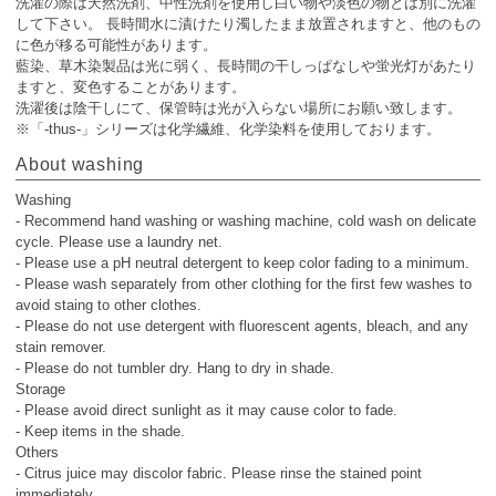
洗濯の際は天然洗剤、中性洗剤を使用し白い物や淡色の物とは別に洗濯
して下さい。 長時間水に漬けたり濁したまま放置されますと、他のもの
に色が移る可能性があります。
藍染、草木染製品は光に弱く、長時間の干しっぱなしや蛍光灯があたり
ますと、変色することがあります。
洗濯後は陰干しにて、保管時は光が入らない場所にお願い致します。
※「-thus-」シリーズは化学繊維、化学染料を使用しております。
About washing
Washing
- Recommend hand washing or washing machine, cold wash on delicate
cycle. Please use a laundry net.
- Please use a pH neutral detergent to keep color fading to a minimum.
- Please wash separately from other clothing for the first few washes to
avoid staing to other clothes.
- Please do not use detergent with fluorescent agents, bleach, and any
stain remover.
- Please do not tumbler dry. Hang to dry in shade.
Storage
- Please avoid direct sunlight as it may cause color to fade.
- Keep items in the shade.
Others
- Citrus juice may discolor fabric. Please rinse the stained point
immediately.