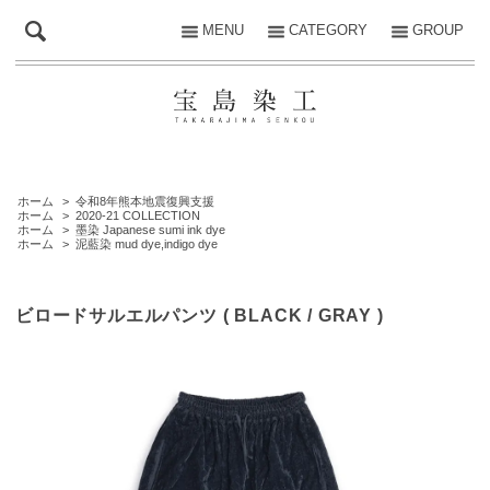
MENU
CATEGORY
GROUP
ホーム
>
令和8年熊本地震復興支援
ホーム
>
2020-21 COLLECTION
ホーム
>
墨染 Japanese sumi ink dye
ホーム
>
泥藍染 mud dye,indigo dye
ビロードサルエルパンツ ( BLACK / GRAY )