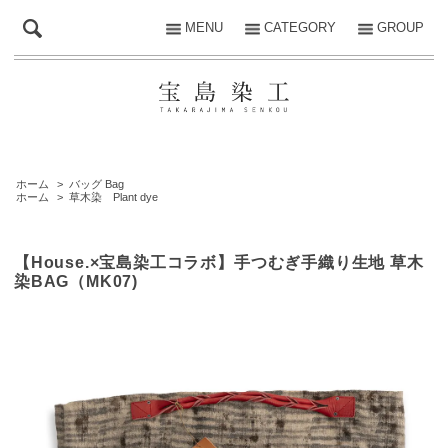
MENU
CATEGORY
GROUP
ホーム
>
バッグ Bag
ホーム
>
草木染 Plant dye
【House.×宝島染工コラボ】手つむぎ手織り生地 草木
染BAG（MK07)