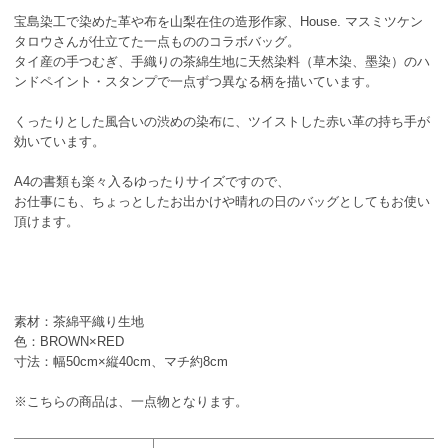
宝島染工で染めた革や布を山梨在住の造形作家、House. マスミツケン
タロウさんが仕立てた一点もののコラボバッグ。
タイ産の手つむぎ、手織りの茶綿生地に天然染料（草木染、墨染）のハ
ンドペイント・スタンプで一点ずつ異なる柄を描いています。
くったりとした風合いの渋めの染布に、ツイストした赤い革の持ち手が
効いています。
A4の書類も楽々入るゆったりサイズですので、
お仕事にも、ちょっとしたお出かけや晴れの日のバッグとしてもお使い
頂けます。
素材：茶綿平織り生地
色：BROWN×RED
寸法：幅50cm×縦40cm、マチ約8cm
※こちらの商品は、一点物となります。