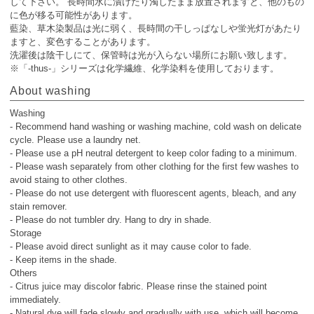
して下さい。 長時間水に漬けたり濁したまま放置されますと、他のもの
に色が移る可能性があります。
藍染、草木染製品は光に弱く、長時間の干しっぱなしや蛍光灯があたり
ますと、変色することがあります。
洗濯後は陰干しにて、保管時は光が入らない場所にお願い致します。
※「-thus-」シリーズは化学繊維、化学染料を使用しております。
About washing
Washing
- Recommend hand washing or washing machine, cold wash on delicate
cycle. Please use a laundry net.
- Please use a pH neutral detergent to keep color fading to a minimum.
- Please wash separately from other clothing for the first few washes to
avoid staing to other clothes.
- Please do not use detergent with fluorescent agents, bleach, and any
stain remover.
- Please do not tumbler dry. Hang to dry in shade.
Storage
- Please avoid direct sunlight as it may cause color to fade.
- Keep items in the shade.
Others
- Citrus juice may discolor fabric. Please rinse the stained point
immediately.
- Natural dye will fade slowly and gradually with use, which will become