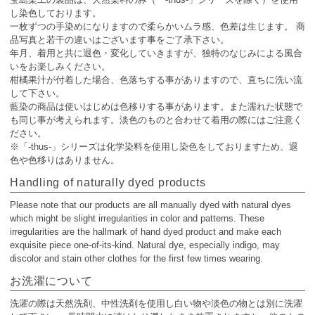
し染色しております。
一枚ずつの手染めになりますので柔らかいムラ感、色差は生じます。 商
品写真と若干の違いはございます事をご了承下さい。
年月、着用と共に退色・変化していきますが、独特のなじみによる風合
いをお楽しみください。
柑橘果汁が付着した場合、色落ちする事がありますので、直ちに洗い流
して下さい。
藍染の商品は使いはじめは色移りする事があります。また濡れた状態で
も同じ事が考えられます。淡色のものと合わせて着用の際にはご注意く
ださい。
※「-thus-」シリーズは化学染料を使用し染色をしておりますため、退
色や色移りはありません。
Handling of naturally dyed products
Please note that our products are all manually dyed with natural dyes
which might be slight irregularities in color and patterns. These
irregularities are the hallmark of hand dyed product and make each
exquisite piece one-of-its-kind. Natural dye, especially indigo, may
discolor and stain other clothes for the first few times wearing.
お洗濯について
洗濯の際は天然洗剤、中性洗剤を使用し白い物や淡色の物とは別に洗濯