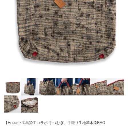
【House.×宝島染工コラボ 手つむぎ、手織り生地草木染BAG